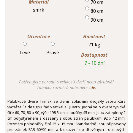
Materiál
70 cm
smrk
80 cm
90 cm
Orientace
Hmotnost
21 kg
Levé
Pravé
Dostupnost
7 - 10 dní
Potřebujete poradit s velikostí dveří nebo zárubně?
Tabulku rozměrů naleznete
zde.
Palubkové dveře Trimax se třemi izolačními dvojskly vzoru Kůra
vycházejí z designu řad Vertikal a Quatro. Jedná se o dveře typické
šíře 60, 70, 80 a 90, výše 198,5 cm a tloušťky 45 mm. Jsou zatepleny 2
cm polystyrenem a osazeny z obou stran palubkami 92 x 12 mm.
Rozměry polodrážky činí 25 x 15 mm. Standardně jsou připraveny
pro zámek FAB 60/90 mm a k osazení do dřevěných i ocelových