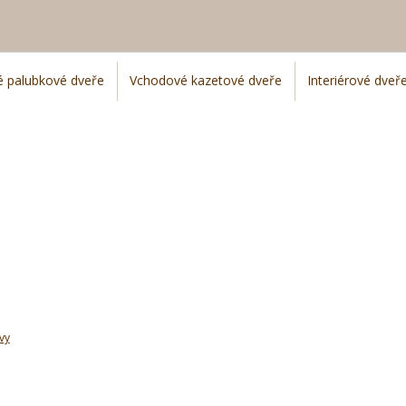
é palubkové dveře
Vchodové kazetové dveře
Interiérové dveř
vy