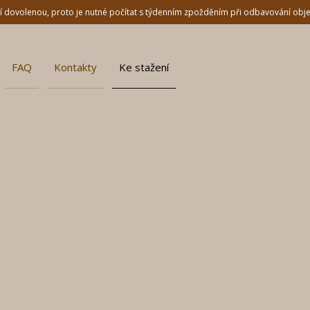
dní dovolenou, proto je nutné počítat s týdenním zpožděním při odbavování ob
FAQ
Kontakty
Ke stažení