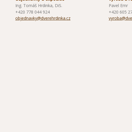
Ing. Tomáš Hrdinka, DiS.
Pavel Emr
+420 778 044 924
+420 605 2
objednavky@dverehrdinka.cz
vyroba@dver