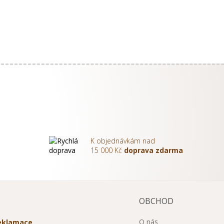
K objednávkám nad
m
15 000 Kč
doprava zdarma
OBCHOD
O nás
reklamace