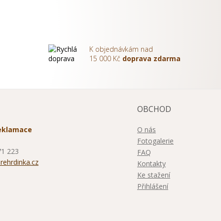
K objednávkám nad
m
15 000 Kč
doprava zdarma
OBCHOD
O nás
reklamace
Fotogalerie
71 223
FAQ
ehrdinka.cz
Kontakty
Ke stažení
Přihlášení