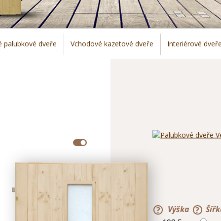
é palubkové dveře
Vchodové kazetové dveře
Interiérové dveř
Výška
Šíř