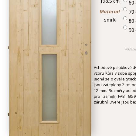
198,5 cm
60
Materiál
70
smrk
80
90
Potřebu
Vchodové palubkové dve
vzoru Kůra v sobě spoj
Jedná se o dveře typické
Jsou zatepleny 2 cm p
12 mm. Rozměry polodr
pro zámek FAB 60/9
zárubní. Dveře jsou be