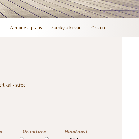
e
Zárubně a prahy
Zámky a kování
Ostatní
ka
Orientace
Hmotnost