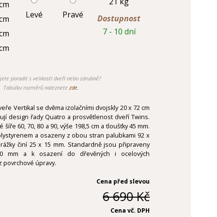
21 kg
 cm
Levé
Pravé
Dostupnost
 cm
7 - 10 dní
 cm
 cm
jete poradit s velikostí dveří nebo zárubně?
Tabulku rozměrů naleznete
zde.
ře Vertikal se dvěma izolačními dvojskly 20 x 72 cm
ují design řady Quatro a prosvětlenost dveří Twins.
 šíře 60, 70, 80 a 90, výše 198,5 cm a tloušťky 45 mm.
olystyrenem a osazeny z obou stran palubkami 92 x
ážky činí 25 x 15 mm. Standardně jsou připraveny
0 mm a k osazení do dřevěných i ocelových
z povrchové úpravy.
Cena před slevou
6 690 Kč
Cena vč. DPH