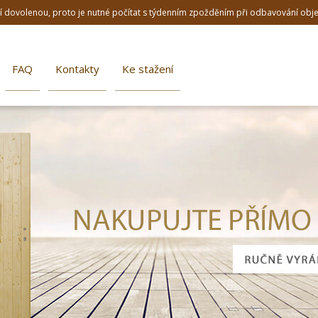
dní dovolenou, proto je nutné počítat s týdenním zpožděním při odbavování ob
FAQ
Kontakty
Ke stažení