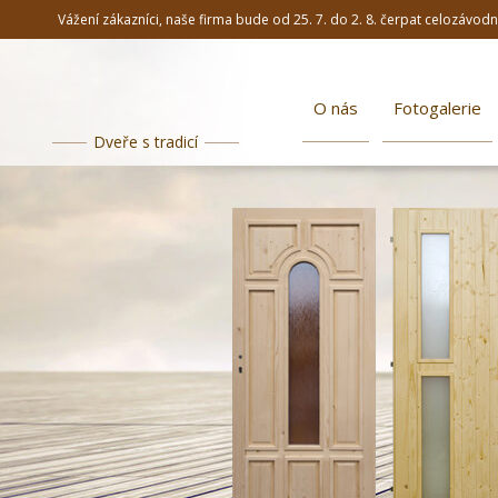
Vážení zákazníci, naše firma bude od 25. 7. do 2. 8. čerpat celozávo
O nás
Fotogalerie
Dveře s tradicí