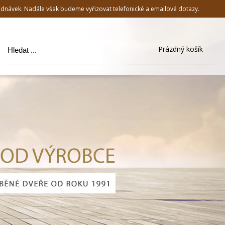
jednávek. Nadále však budeme vyřizovat telefonické a emailové dotazy.
Prázdný košík