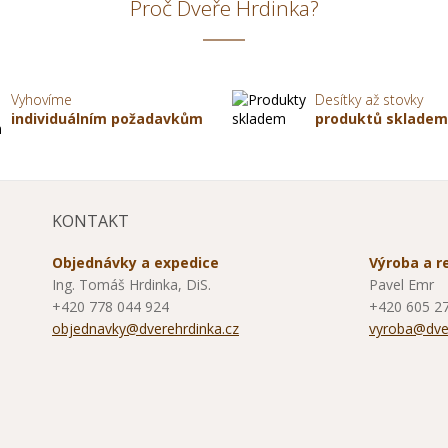
Proč Dveře Hrdinka?
Vyhovíme
Desítky až stovky
individuálním požadavkům
produktů sklade
KONTAKT
Objednávky a expedice
Výroba a 
Ing. Tomáš Hrdinka, DiS.
Pavel Emr
+420 778 044 924
+420 605 2
objednavky@dverehrdinka.cz
vyroba@dver