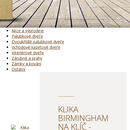
Akce a výprodeje
Palubkové dveře
Dvoukřídlé palubkové dveře
Vchodové kazetové dveře
Interiérové dveře
Zárubně a prahy
Zámky a kování
Ostatní
KLIKA
BIRMINGHAM
NA KLÍČ -