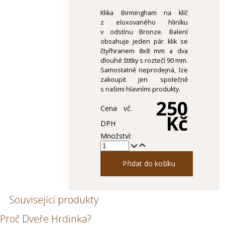
Klika Birmingham na klíč
z eloxovaného hliníku
v odstínu Bronze. Balení
obsahuje jeden pár klik se
čtyřhranem 8x8 mm a dva
dlouhé štítky s roztečí 90 mm.
Samostatně neprodejná, lze
zakoupit jen společně
s našimi hlavními produkty.
250
Cena vč.
Kč
DPH
Množství:
Přidat do košíku
Související produkty
Proč Dveře Hrdinka?