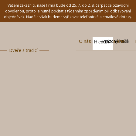
Vážení zákazníci, naše firma bude od 25. 7. do 2. 8. čerpat celozávodní
dovolenou, proto je nutné počítat s týdenním zpožděním při odbavování
objednávek. Nadále však budeme vyřizovat telefonické a emailové dotazy.
O nás
Fotogalerie
Prázdný košík
Dveře s tradicí