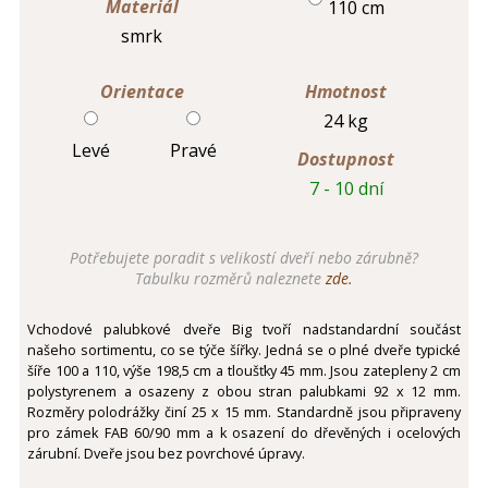
Materiál
110 cm
smrk
Orientace
Hmotnost
24 kg
Levé
Pravé
Dostupnost
7 - 10 dní
Potřebujete poradit s velikostí dveří nebo zárubně?
Tabulku rozměrů naleznete
zde.
Vchodové palubkové dveře Big tvoří nadstandardní součást
našeho sortimentu, co se týče šířky. Jedná se o plné dveře typické
šíře 100 a 110, výše 198,5 cm a tloušťky 45 mm. Jsou zatepleny 2 cm
polystyrenem a osazeny z obou stran palubkami 92 x 12 mm.
Rozměry polodrážky činí 25 x 15 mm. Standardně jsou připraveny
pro zámek FAB 60/90 mm a k osazení do dřevěných i ocelových
zárubní. Dveře jsou bez povrchové úpravy.