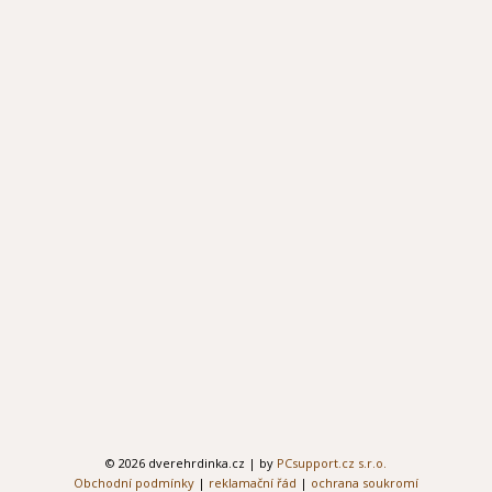
© 2026 dverehrdinka.cz | by
PCsupport.cz s.r.o.
Obchodní podmínky
|
reklamační řád
|
ochrana soukromí