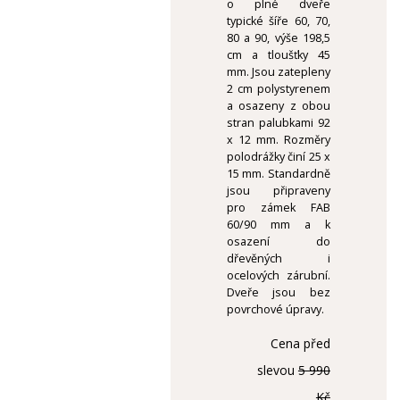
o plné dveře
typické šíře 60, 70,
80 a 90, výše 198,5
cm a tloušťky 45
mm. Jsou zatepleny
2 cm polystyrenem
a osazeny z obou
stran palubkami 92
x 12 mm. Rozměry
polodrážky činí 25 x
15 mm. Standardně
jsou připraveny
pro zámek FAB
60/90 mm a k
osazení do
dřevěných i
ocelových zárubní.
Dveře jsou bez
povrchové úpravy.
Cena před
slevou
5 990
Kč