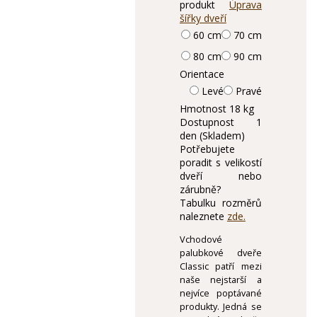
produkt
Úprava
šířky dveří
60 cm
70 cm
80 cm
90 cm
Orientace
Levé
Pravé
Hmotnost
18 kg
Dostupnost
1
den (Skladem)
Potřebujete
poradit s velikostí
dveří nebo
zárubně?
Tabulku rozměrů
naleznete
zde.
Vchodové
palubkové dveře
Classic patří mezi
naše nejstarší a
nejvíce poptávané
produkty. Jedná se