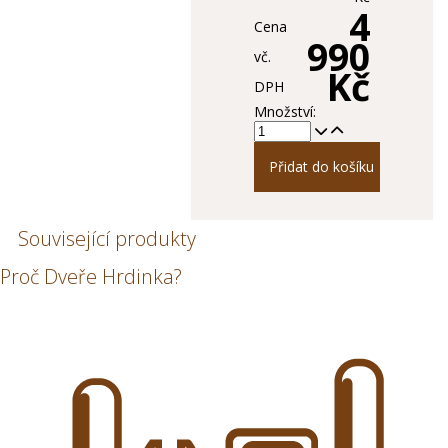
4
Cena
990
vč.
Kč
DPH
Množství:
Přidat do košíku
Související produkty
Proč Dveře Hrdinka?