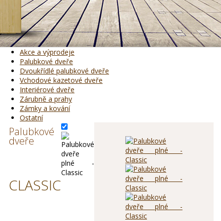
Akce a výprodeje
Palubkové dveře
Dvoukřídlé palubkové dveře
Vchodové kazetové dveře
Interiérové dveře
Zárubně a prahy
Zámky a kování
Ostatní
Palubkové
dveře
CLASSIC