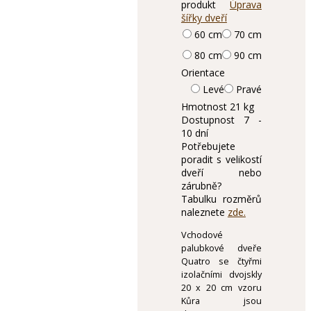
produkt
Úprava
šířky dveří
60 cm
70 cm
80 cm
90 cm
Orientace
Levé
Pravé
Hmotnost
21 kg
Dostupnost
7 -
10 dní
Potřebujete
poradit s velikostí
dveří nebo
zárubně?
Tabulku rozměrů
naleznete
zde.
Vchodové
palubkové dveře
Quatro se čtyřmi
izolačními dvojskly
20 x 20 cm vzoru
Kůra jsou