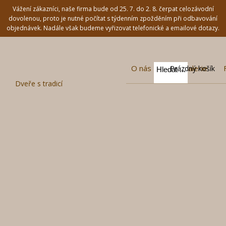
Vážení zákazníci, naše firma bude od 25. 7. do 2. 8. čerpat celozávodní
dovolenou, proto je nutné počítat s týdenním zpožděním při odbavování
objednávek. Nadále však budeme vyřizovat telefonické a emailové dotazy.
O nás
Fotogalerie
Prázdný košík
Dveře s tradicí