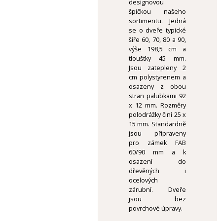
designovou
špičkou našeho
sortimentu. Jedná
se o dveře typické
šíře 60, 70, 80 a 90,
výše 198,5 cm a
tloušťky 45 mm.
Jsou zatepleny 2
cm polystyrenem a
osazeny z obou
stran palubkami 92
x 12 mm. Rozměry
polodrážky činí 25 x
15 mm. Standardně
jsou připraveny
pro zámek FAB
60/90 mm a k
osazení do
dřevěných i
ocelových
zárubní. Dveře
jsou bez
povrchové úpravy.