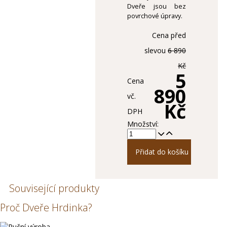
Dveře jsou bez
povrchové úpravy.
Cena před
slevou
6 890
Kč
5
Cena
890
vč.
Kč
DPH
Množství:
Přidat do košíku
Související produkty
Proč Dveře Hrdinka?