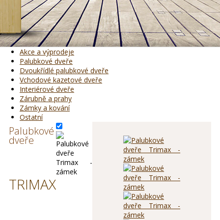
Akce a výprodeje
Palubkové dveře
Dvoukřídlé palubkové dveře
Vchodové kazetové dveře
Interiérové dveře
Zárubně a prahy
Zámky a kování
Ostatní
Palubkové
dveře
TRIMAX