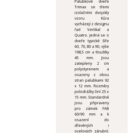
Palubkové dveře
Trimax se třemi
izolačními dvojskly
vzoru Kůra
vycházejí z designu
řad Vertikal a
Quatro. Jedná se o
dveře typické šíře
60, 70, 80 a 90, výše
198,5 cm a tloušťky
45 mm. Jsou
zatepleny 2 cm
polystyrenem a
osazeny z obou
stran palubkami 92
x 12 mm. Rozměry
polodrážky činí 25 x
15 mm. Standardně
jsou připraveny
pro zámek FAB
60/90 mm a k
osazení do
dřevěných i
ocelových zárubní.