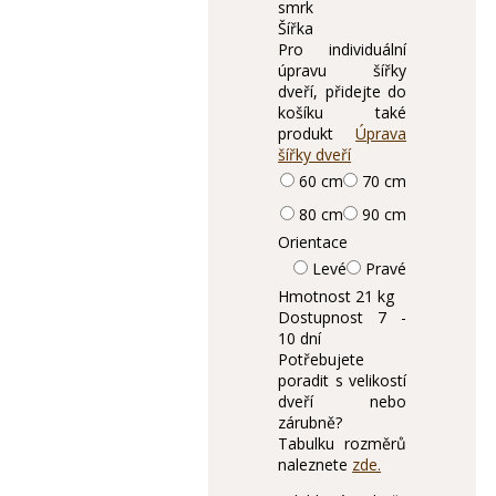
smrk
Šířka
Pro individuální
úpravu šířky
dveří, přidejte do
košíku také
produkt
Úprava
šířky dveří
60 cm
70 cm
80 cm
90 cm
Orientace
Levé
Pravé
Hmotnost
21 kg
Dostupnost
7 -
10 dní
Potřebujete
poradit s velikostí
dveří nebo
zárubně?
Tabulku rozměrů
naleznete
zde.