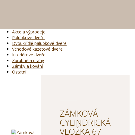
Akce a výprodeje
Palubkové dveře
Dvoukřídlé palubkové dveře
Vchodové kazetové dveře
Interiérové dveře
Zárubně a prahy
Zámky a kování
Ostatní
ZÁMKOVÁ
CYLINDRICKÁ
VLOŽKA 67