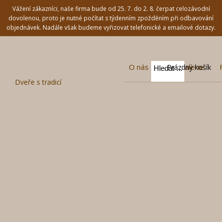
Vážení zákazníci, naše firma bude od 25. 7. do 2. 8. čerpat celozávodní
dovolenou, proto je nutné počítat s týdenním zpožděním při odbavování
objednávek. Nadále však budeme vyřizovat telefonické a emailové dotazy.
O nás
Fotogalerie
Prázdný košík
Dveře s tradicí