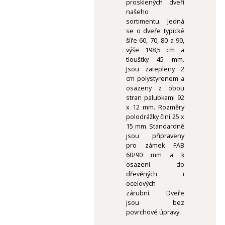
prosklených dveří
našeho
sortimentu. Jedná
se o dveře typické
šíře 60, 70, 80 a 90,
výše 198,5 cm a
tloušťky 45 mm.
Jsou zatepleny 2
cm polystyrenem a
osazeny z obou
stran palubkami 92
x 12 mm. Rozměry
polodrážky činí 25 x
15 mm. Standardně
jsou připraveny
pro zámek FAB
60/90 mm a k
osazení do
dřevěných i
ocelových
zárubní. Dveře
jsou bez
povrchové úpravy.