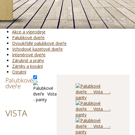
Akce a výprodeje
Palubkové dveře
Dvoukřídlé palubkové dveře
Vchodové kazetové dveře
Interiérové dveře
Zárubně a prahy
Zámky a kování
Ostatní
Palubkové
dveře
VISTA