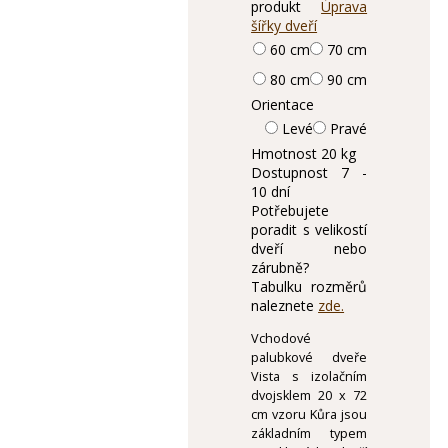
produkt
Úprava
šířky dveří
60 cm
70 cm
80 cm
90 cm
Orientace
Levé
Pravé
Hmotnost
20 kg
Dostupnost
7 -
10 dní
Potřebujete
poradit s velikostí
dveří nebo
zárubně?
Tabulku rozměrů
naleznete
zde.
Vchodové
palubkové dveře
Vista s izolačním
dvojsklem 20 x 72
cm vzoru Kůra jsou
základním typem