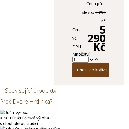
Cena před
slevou
6 290
Kč
5
Cena
290
vč.
Kč
DPH
Množství:
Přidat do košíku
Související produkty
Proč Dveře Hrdinka?
Kvalitní ruční česká výroba
s dlouholetou tradicí