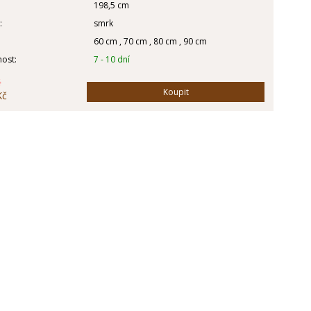
198,5 cm
:
smrk
60 cm , 70 cm , 80 cm , 90 cm
ost:
7 - 10 dní
č
Koupit
Kč