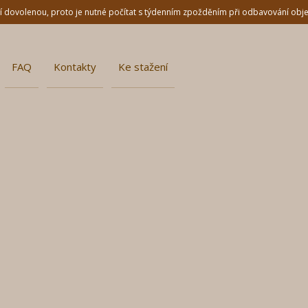
dní dovolenou, proto je nutné počítat s týdenním zpožděním při odbavování ob
FAQ
Kontakty
Ke stažení