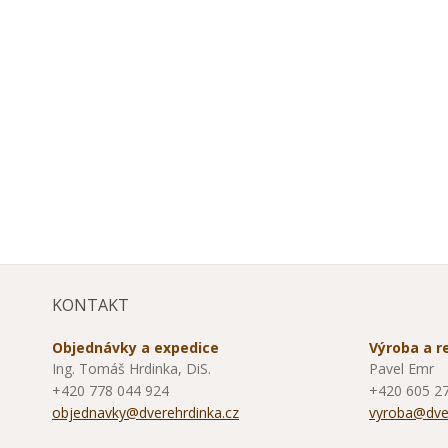
KONTAKT
Objednávky a expedice
Výroba a 
Ing. Tomáš Hrdinka, DiS.
Pavel Emr
+420 778 044 924
+420 605 2
objednavky@dverehrdinka.cz
vyroba@dver