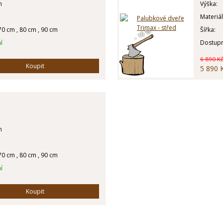
m
Výška:
Materiál
70 cm , 80 cm , 90 cm
Šířka:
- 15 %
í
Dostupn
6 890 K
Koupit
5 890 
m
70 cm , 80 cm , 90 cm
í
Koupit