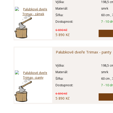
Výška:
198,5 c
Materiál:
smrk
Šířka:
60 cm , 
- 15 %
Dostupnost:
7 - 10 dn
6 890 Kč
5 890 Kč
Palubkové dveře Trimax - panty
Výška:
198,5 c
Materiál:
smrk
Šířka:
60 cm , 
- 15 %
Dostupnost:
7 - 10 dn
6 890 Kč
5 890 Kč