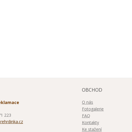
OBCHOD
O nás
reklamace
Fotogalerie
71 223
FAQ
ehrdinka.cz
Kontakty
Ke stažení